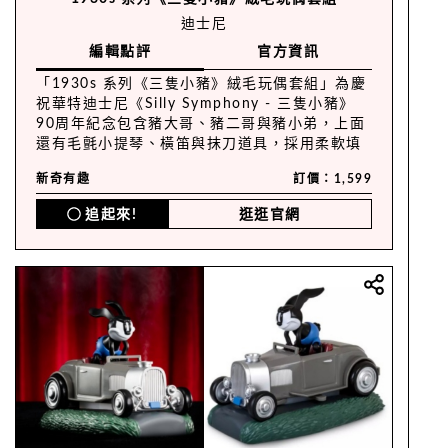
迪士尼
編輯點評
官方資訊
「1930s 系列《三隻小豬》絨毛玩偶套組」為慶
祝華特迪士尼《Silly Symphony - 三隻小豬》
90周年紀念包含豬大哥、豬二哥與豬小弟，上面
還有毛氈小提琴、橫笛與抹刀道具，採用柔軟填
充搭配緞帶飾邊，隱藏刺繡細節，以迪士尼 100
新奇有趣
訂價：1,599
周年經典系列網布抽繩袋包裝！
追起來!
逛逛官網