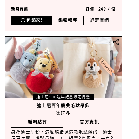
掉你的手心癢，盲盒的好處就是有不確定會抽到
新奇有趣
訂價：249 / 個
哪一隻的期待感，滿足你好奇的那顆心！
追起來!
編輯報導
逛逛官網
迪士尼100週年紀念限定周邊
迪士尼百年慶典毛球吊飾
楽玩多
編輯點評
官方資訊
身為迪士尼粉，怎麼能錯過這款毛絨絨的「迪士
尼百年慶典毛球吊飾」，一組是2隻販售，共有2