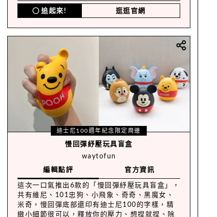
追起來!
逛逛官網
迪士尼100週年紀念限定周邊
慢回彈紓壓玩具盲盒
waytofun
編輯點評
官方資訊
這次一口氣推出6款的「慢回彈紓壓玩具盲盒」，
共有維尼、101忠狗、小飛象、奇奇、黑魔女、
米奇，慢回彈底部還印有迪士尼100的字樣，精
緻小細節很可以，釋放你的壓力、想捏就捏、除