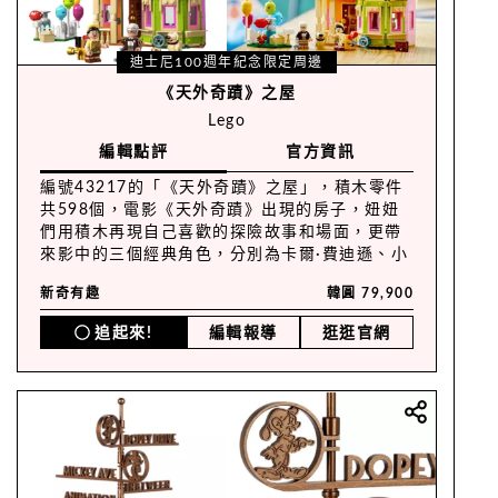
迪士尼100週年紀念限定周邊
《天外奇蹟》之屋
Lego
編輯點評
官方資訊
編號43217的「《天外奇蹟》之屋」，積木零件
共598個，電影《天外奇蹟》出現的房子，妞妞
們用積木再現自己喜歡的探險故事和場面，更帶
來影中的三個經典角色，分別為卡爾·費迪遜、小
羅和小逗（童子軍小羅似乎消風不少ＸＤ），從
新奇有趣
韓圓 79,900
氣球到玄關通通都供滿冒險元素，特別是「氣
球」還原度100！
追起來!
編輯報導
逛逛官網