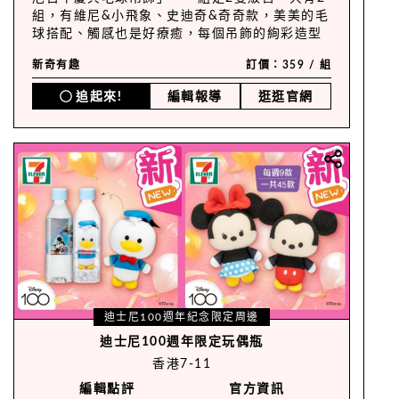
組，有維尼&小飛象、史迪奇&奇奇款，美美的毛
球搭配、觸感也是好療癒，每個吊飾的絢彩造型
緞帶在不同光線下會有不同折射光澤、外包裝還
新奇有趣
訂價：359 / 組
做成泡殼造型！一閃一閃的很適合收藏，就算不
使用，擺著看著心情也好好～
追起來!
編輯報導
逛逛官網
迪士尼100週年紀念限定周邊
迪士尼100週年限定玩偶瓶
香港7-11
編輯點評
官方資訊