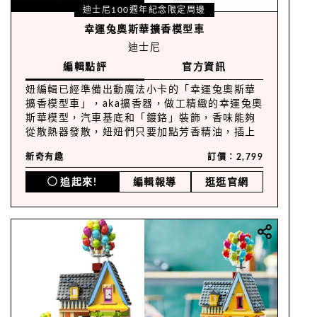
迪士尼100週年紀念限定周邊
幸運兔奧斯華擴香模型車
迪士尼
編輯點評
官方資訊
妞編輯已經準備出動魔法小卡的「幸運兔奧斯華
擴香模型車」，aka擴香器，做工精緻的幸運兔奧
斯華模型，汽車基底和「鍍鉻」裝飾，香味能夠
從散熱器發散，妞妞們只要加點芳香精油，插上
USB，幸運兔奧斯華就會讓家中或辦公室煥然一
新奇有趣
訂價：2,799
新！
追起來!
編輯報導
逛逛官網