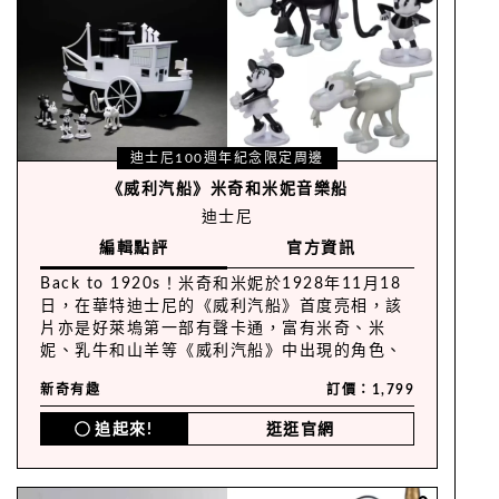
迪士尼100週年紀念限定周邊
《威利汽船》米奇和米妮音樂船
迪士尼
編輯點評
官方資訊
Back to 1920s！米奇和米妮於1928年11月18
日，在華特迪士尼的《威利汽船》首度亮相，該
片亦是好萊塢第一部有聲卡通，富有米奇、米
妮、乳牛和山羊等《威利汽船》中出現的角色、
復古風「小錫兵」，訂製壓鑄發條，播放「稻草
新奇有趣
訂價：1,799
中的火雞」一曲，煙堆會上下移動！
追起來!
逛逛官網