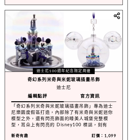
迪士尼100週年紀念限定周邊
奇幻系列米奇與米妮玻璃插畫吊飾
迪士尼
編輯點評
官方資訊
「奇幻系列米奇與米妮玻璃插畫吊飾」專為迪士
尼樂園度假區打造，內部除了有米奇與米妮迷你
模型之外，還有閃亮飾面的睡美人城堡完整模
型，耳朵上有閃亮的 Disney100 標誌，刻有
Disney100標誌吊墜，亮面底座可立於桌面或架
新奇有趣
訂價：1,099
上展示！