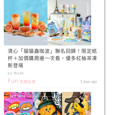
清心「貓貓蟲咖波」聯名回歸！限定紙
杯＋加價購周邊一次看，優多紅柚茶凍
新登場
by Noah
Fun
吃喝玩樂
3 days ago