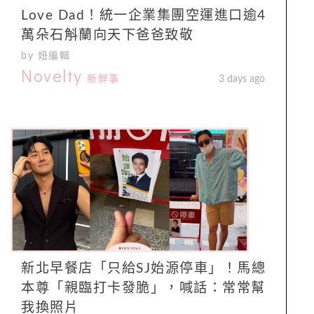
Love Dad！統一企業集團空運進口逾4
萬朵石斛蘭向天下爸爸致敬
by 妞編輯
Novelty
新鮮事
3 days ago
新北早餐店「只給SJ始源停車」！馬總
本尊「親臨打卡發脆」，喊話：常常幫
我換照片