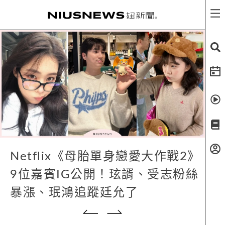
Netflix《母胎單身戀愛大作戰2》
9位嘉賓IG公開！玹諝、受志粉絲
暴漲、珉鴻追蹤廷允了