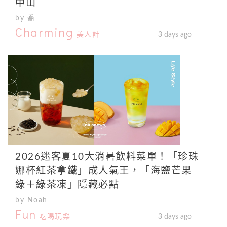
中山
by 喬
Charming
美人計
3 days ago
2026迷客夏10大消暑飲料菜單！「珍珠
娜杯紅茶拿鐵」成人氣王，「海鹽芒果
綠＋綠茶凍」隱藏必點
by Noah
Fun
吃喝玩樂
3 days ago