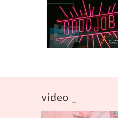
video
_