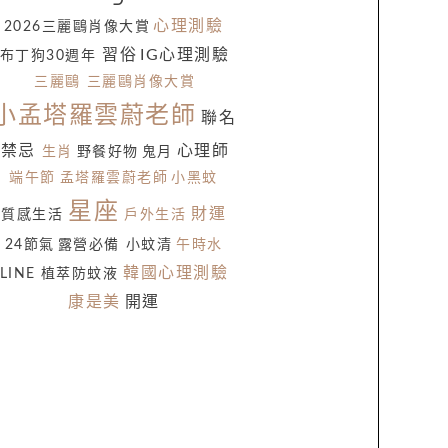
心理測驗
2026三麗鷗肖像大賞
習俗
IG心理測驗
布丁狗30週年
三麗鷗
三麗鷗肖像大賞
小孟塔羅雲蔚老師
聯名
禁忌
心理師
生肖
野餐好物
鬼月
端午節
孟塔羅雲蔚老師
小黑蚊
星座
財運
質感生活
戶外生活
24節氣
露營必備
小蚊清
午時水
韓國心理測驗
LINE
植萃防蚊液
康是美
開運