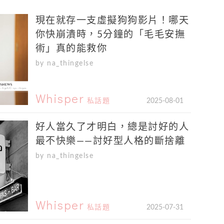
現在就存一支虛擬狗狗影片！哪天
你快崩潰時，5分鐘的「毛毛安撫
術」真的能救你
by na_thingelse
Whisper
私話題
2025-08-01
好人當久了才明白，總是討好的人
最不快樂——討好型人格的斷捨離
by na_thingelse
Whisper
私話題
2025-07-31