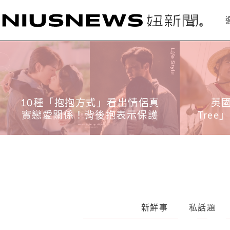
英國超準心理測驗「Blob
A片v
Tree」！自選2個號碼人神奇剖
短
析性格、對未來憧憬
新鮮事
私話題