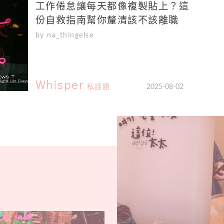
工作倦怠讓每天都像複製貼上？這
份自救指南幫你釐清該不該離職
by na_thingelse
Whisper
私話題
2025-08-02