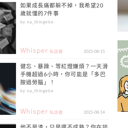
如果成長痛都躲不掉，我希望20
歲就懂的7件事
by na_thingelse
Whisper
私話題
2025-08-15
健忘、暴躁、等紅燈嫌煩？一天滑
手機超過6小時，你可能是「多巴
胺過勞腦」！
by na_thingelse
Whisper
私話題
2025-08-14
他不是渣，只是還不成熟？你在談