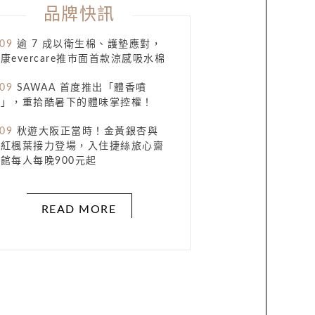
品牌快訊
.09
逾 7 成以衛生棉、護墊應對，
康evercare推市面首款涼感吸水棉
.09
SAWAA 首度推出「體香噴
霧」，重拾酷暑下的體味掌控權！
.09
秋遊大阪正當時！金黃銀杏與
火紅楓葉接力登場，入住捷絲旅心齋
館每人每晚900元起
READ MORE