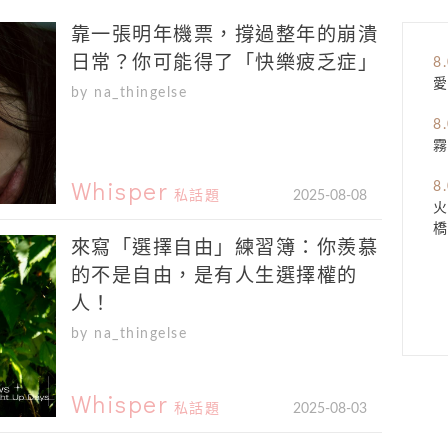
靠一張明年機票，撐過整年的崩潰
日常？你可能得了「快樂疲乏症」
8
愛
by na_thingelse
8
Whisper
8
私話題
2025-08-08
橋
來寫「選擇自由」練習簿：你羨慕
的不是自由，是有人生選擇權的
人！
by na_thingelse
Whisper
私話題
2025-08-03