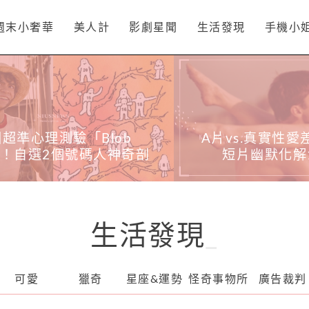
週末小奢華
美人計
影劇星聞
生活發現
手機小
s.真實性愛差在哪？90秒
租屋族必看5大「
片幽默化解13項迷思
置法」！同色系收
延伸收納空間
生活發現
_
可愛
獵奇
星座&運勢
怪奇事物所
廣告裁判