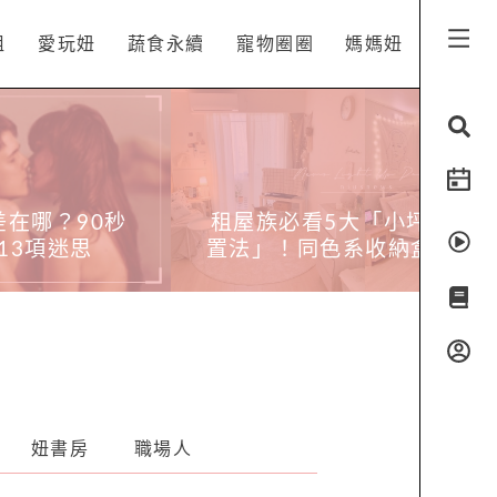
姐
愛玩妞
蔬食永續
寵物圈圈
媽媽妞
小坪數房間佈
你習慣坐哪個位置？心理師
納盒、「往上
從4種座位偏好看人格特質
」很重要
靠窗的人喜歡保有距離感
妞書房
職場人