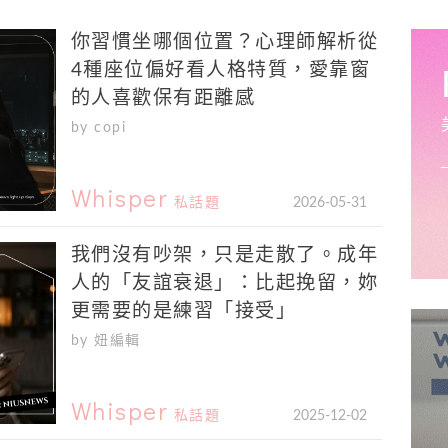
你習慣坐哪個位置？心理師解析從
4種座位偏好看人格特質，愛靠窗
的人喜歡保有距離感
by copi
Whisper
私話題
2026-05-31
我們沒有吵架，只是走散了。成年
人的「友誼衰退」：比起挽留，妳
更需要的是練習「接受」
by 妞編輯
Whisper
私話題
2025-12-02