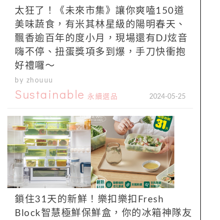
太狂了！《未來市集》讓你爽嗑150道
美味蔬食，有米其林星級的陽明春天、
飄香逾百年的度小月，現場還有DJ炫音
嗨不停、扭蛋獎項多到爆，手刀快衝抱
好禮囉～
by zhouuu
Sustainable
永續選品
2024-05-25
鎖住31天的新鮮！樂扣樂扣Fresh
Block智慧極鮮保鮮盒，你的冰箱神隊友