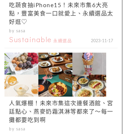
吃蔬食抽iPhone15！未來市集6大亮
點，豐富美食一口就愛上、永續選品太
好逛♡
by sasa
Sustainable
永續選品
2023-11-17
人氣爆棚！未來市集這次連餐酒館、宮
廷點心、燕麥奶霜淇淋等都來了～每一
攤都要吃到啊
by sasa