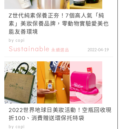
Z世代純素保養正夯！7個高人氣「純
素」美妝保養品牌，零動物實驗愛美也
能友善環境
by copi
Sustainable
永續選品
2022-04-19
2022世界地球日美妝活動！空瓶回收現
折100、消費贈送環保托特袋
by copi