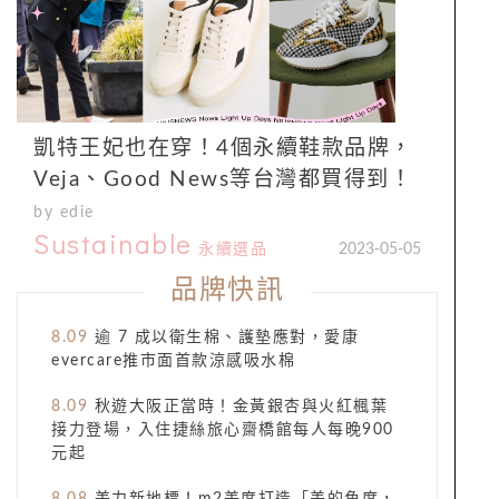
凱特王妃也在穿！4個永續鞋款品牌，
Veja、Good News等台灣都買得到！
by edie
Sustainable
永續選品
2023-05-05
品牌快訊
8.09
逾 7 成以衛生棉、護墊應對，愛康
evercare推市面首款涼感吸水棉
8.09
秋遊大阪正當時！金黃銀杏與火紅楓葉
接力登場，入住捷絲旅心齋橋館每人每晚900
元起