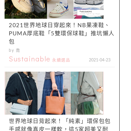
2021世界地球日穿起來！NB果凍鞋、
PUMA厚底鞋「5雙環保球鞋」推坑懶人
包
by 喬
Sustainable
永續選品
2021-04-23
世界地球日背起來！「純素」環保包包
手感就像真皮一樣軟，這5家超美又耐