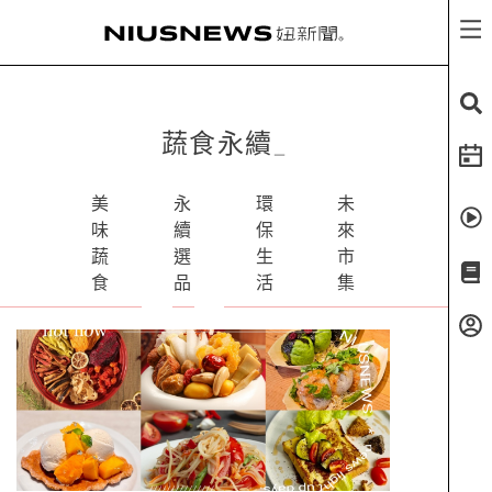
蔬食永續
_
美
永
環
未
味
續
保
來
蔬
選
生
市
食
品
活
集