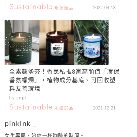
Sustainable
永續選品
2022-04-18
全素趨勢夯！香民私推8家高顏值「環保
香氛蠟燭」，植物成分基底、可回收塑
料友善環境
by copi
Sustainable
永續選品
2021-12-21
pinkink
_
女生專屬，陪你一杯咖啡的時間。