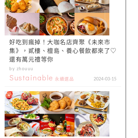
好吃到瘋掉！大咖名店齊聚《未來市
集》，貳樓、檀島、養心餐飲都來了♡
還有萬元禮等你
by zhouuu
Sustainable
永續選品
2024-03-15