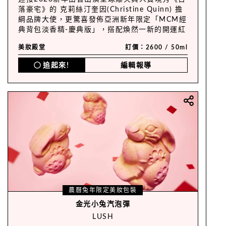
落豪宅》的 克莉絲汀奎因(Christine Quinn) 擔
綱品牌大使，更驚喜發佈亞洲新年限定「MCM經
典背包淡香精-慶典版」，搭配煥然一新的開運紅
色Visetos印花。
美妝殿堂
訂價：2600 / 50ml
追起來!
編輯報導
農曆兔年限定美妝包裝
金光小兔汽泡彈
LUSH