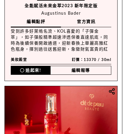
全能賦活未來金萃2023 新年限定版
Augustinus Bader
編輯點評
官方資訊
受到許多好萊塢名流、KOL喜愛的「子彈金
萃」，如子彈般精準超速滲透保養直達肌底，同
時為後續保養開啟通道，迎新春換上華麗高雅紅
色瓶身，揮別過往送舊迎新，象徵財氣富貴的紅
色與金色來開啟一整年的好運！
美妝殿堂
訂價：13370 / 30ml
追起來!
編輯報導