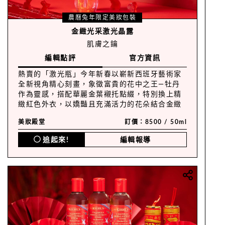
農曆兔年限定美妝包裝
金緻光采激光晶露
肌膚之鑰
編輯點評
官方資訊
熱賣的「激光瓶」今年新春以嶄新西班牙藝術家
全新視角精心刻畫，象徵富貴的花中之王—牡丹
作為靈感，搭配華麗金葉襯托點綴，特別換上精
緻紅色外衣，以嬌豔且充滿活力的花朵結合金緻
光采的新葉，散發優雅且溫暖的新春氛圍。
美妝殿堂
訂價：8500 / 50ml
追起來!
編輯報導