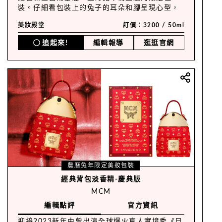
裝。仔細看包裝上的兔子的耳朵和腳呈現心型，
傳達出對新的一年充滿幸福與期待的感受。
美妝殿堂
訂價：3200 / 50ml
追起來!
編輯報導
逛逛官網
農曆兔年限定美妝包裝
經典背包淡香精-慶典版
MCM
編輯點評
官方資訊
迎接2023新年由曾出演全球爆火真人實境秀《日