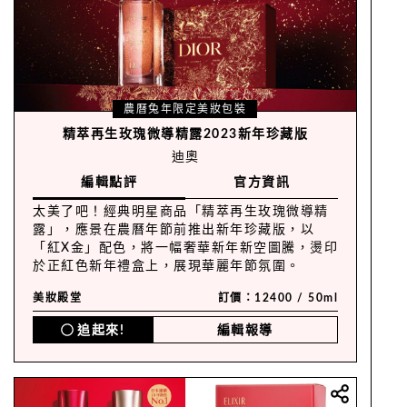
農曆兔年限定美妝包裝
精萃再生玫瑰微導精露2023新年珍藏版
迪奧
編輯點評
官方資訊
太美了吧！經典明星商品「精萃再生玫瑰微導精
露」，應景在農曆年節前推出新年珍藏版，以
「紅X金」配色，將一幅奢華新年新空圖騰，燙印
於正紅色新年禮盒上，展現華麗年節氛圍。
美妝殿堂
訂價：12400 / 50ml
追起來!
編輯報導