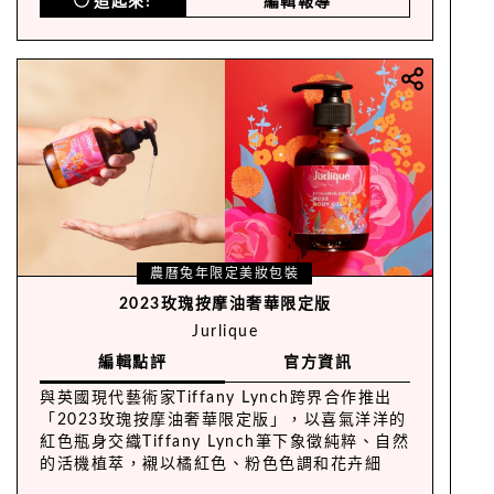
追起來!
編輯報導
農曆兔年限定美妝包裝
2023玫瑰按摩油奢華限定版
Jurlique
編輯點評
官方資訊
與英國現代藝術家Tiffany Lynch跨界合作推出
「2023玫瑰按摩油奢華限定版」，以喜氣洋洋的
紅色瓶身交織Tiffany Lynch筆下象徵純粹、自然
的活機植萃，襯以橘紅色、粉色色調和花卉細
節，充滿新年的喜慶感。