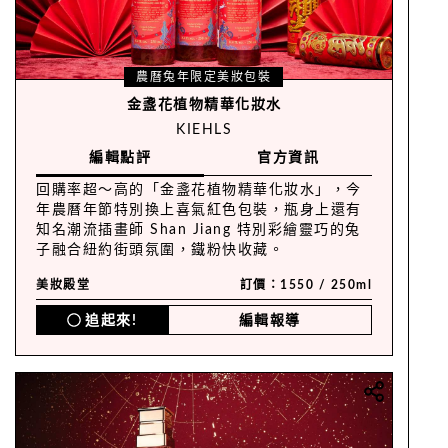
農曆兔年限定美妝包裝
金盞花植物精華化妝水
KIEHLS
編輯點評
官方資訊
回購率超～高的「金盞花植物精華化妝水」，今
年農曆年節特別換上喜氣紅色包裝，瓶身上還有
知名潮流插畫師 Shan Jiang 特別彩繪靈巧的兔
子融合紐約街頭氛圍，鐵粉快收藏。
美妝殿堂
訂價：1550 / 250ml
追起來!
編輯報導