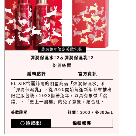
農曆兔年限定美妝包裝
彈潤保濕水T2＆彈潤保濕乳T2
怡麗絲爾
編輯點評
官方資訊
ELIXIR怡麗絲爾的明星商品「彈潤保濕水」和
「彈潤保濕乳」，從2020開始每逢新年都會推出
限定版包裝，2023搭著兔年，以具有象徵「跳
躍」、「更上一層樓」的兔子意象，結合紅、
白、金色與「蜀江紋様」、「卍字紋様」的吉祥
美妝殿堂
訂價：3000 / 各300mL
圖騰推出限定組合。
追起來!
編輯報導