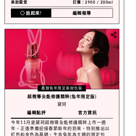
美妝殿堂
訂價：2900 / 200ml
追起來!
編輯報導
農曆兔年限定美妝包裝
超微導全能修護精粹(兔年限定版)
黛珂
編輯點評
官方資訊
今年11月是黛珂超微導全能修護精粹上市一週
年，正逢準備迎接春節新年的到來，特別推出以
紅色和金色為基礎，生肖兔年為主題的限定包