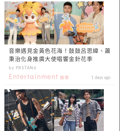
音樂遇見金黃色花海！鼓鼓呂思緯、蕭
秉治化身推廣大使唱響金針花季
by PRSTANd
Entertainment
娛樂
1 days ago