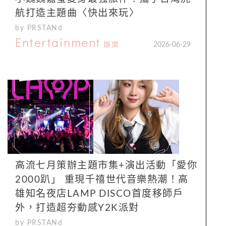
航打造主題曲〈快出來玩〉
by PRSTANd
Entertainment
娛樂
2026-06-29
高流七月策辦主題市集+演出活動「愛你
2000趴」 重現千禧世代音樂熱潮！高
雄知名夜店LAMP DISCO首度移師戶
外，打造超夯動感Y2K派對
by PRSTANd