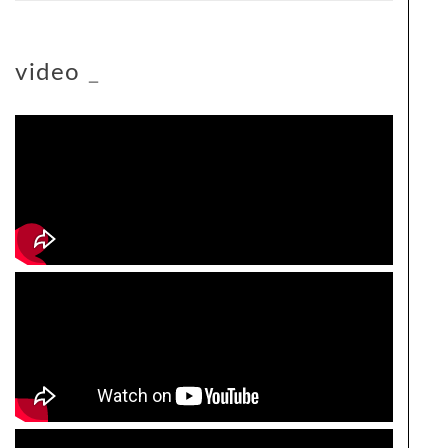
video
_