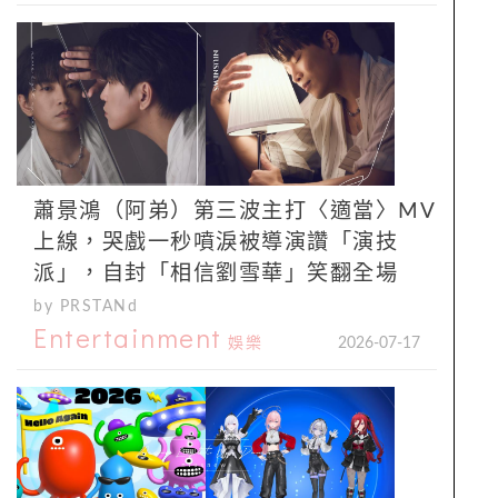
蕭景鴻（阿弟）第三波主打〈適當〉MV
上線，哭戲一秒噴淚被導演讚「演技
派」，自封「相信劉雪華」笑翻全場
by PRSTANd
Entertainment
娛樂
2026-07-17