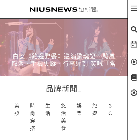
白安《路邊野餐》巡演驚魂記！颱風
取消、手機失蹤、行李遲到 笑喊「當
歌手十年第一次遇到」
品牌新聞
_
美
時
生
悠
娛
旅
3
妝
尚
活
活
樂
遊
C
穿
美
搭
食