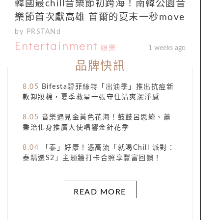
韓國最chill音樂節初跨海！南韓公園音
樂節首次獻高雄 首爾的夏末一秒move
by PRSTANd
Entertainment
娛樂
1 weeks ago
品牌快訊
8.05
Bifesta碧菲絲特「出油季」推出抗痘新
款卸妝棉，夏季救星一張守住清爽潔淨感​
8.05
音樂遇見金黃色花海！鼓鼓呂思緯、蕭
秉治化身推廣大使唱響金針花季
8.04
「泰」好康！憑高流「就喝Chill 派對：
泰精選S2」主題牆打卡合照享豐富回饋！
READ MORE