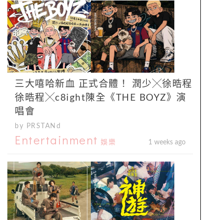
三大嘻哈新血 正式合體！ 潤少╳徐晧程
徐晧程╳c8ight陳全《THE BOYZ》演
唱會
by PRSTANd
Entertainment
娛樂
1 weeks ago