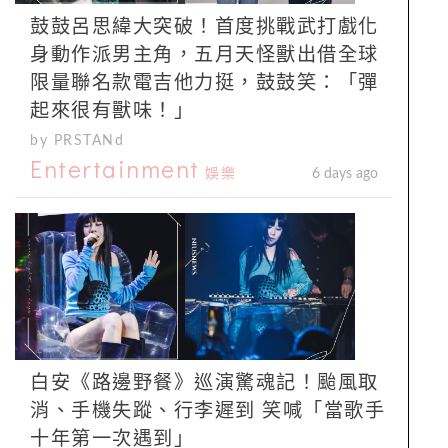
鼓鼓呂思緯大突破！首度挑戰武打戲化
身動作派男主角，五月天怪獸出借全球
限量聯名款電吉他力挺，鼓鼓笑：「彈
起來很有獸味！」
by PRSTANd
Entertainment
娛樂
6 days ago
白安《路邊野餐》巡演驚魂記！颱風取
消、手機失蹤、行李遲到 笑喊「當歌手
十年第一次遇到」