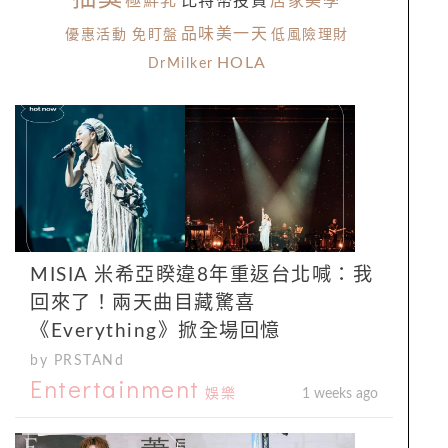
極鮮乳
比特幣投資
居家美學
品味美一天
優惠活動
免盯盤
低風險理財
HOLA
DrMilker
MISIA 米希亞睽違8年重返台北喊：我
回來了！兩天曲目藏驚喜
《Everything》掀全場回憶
by PRSTANd
Entertainment
娛樂
1 weeks ago