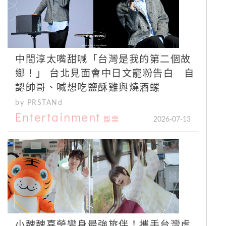
中間淳太嘴甜喊「台灣是我的第二個故
鄉！」 台北見面會中日文寵粉告白 自
認帥哥、喊想吃鹽酥雞與燒酒螺
by PRSTANd
Entertainment
娛樂
2026-07-13
小魏魏嘉瑩變身最強旅伴！攜手台灣虎