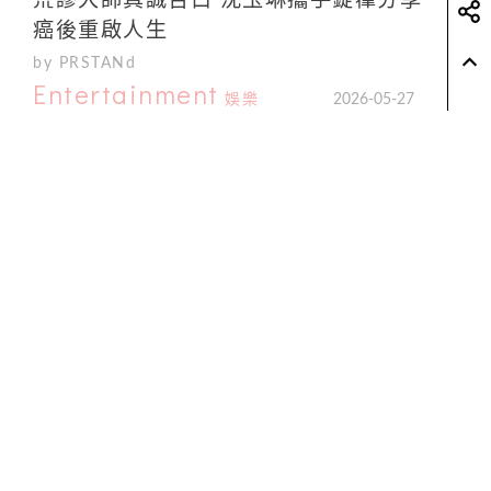
荒謬大師真誠告白 沈玉琳攜手錠嵂分享
癌後重啟人生
by PRSTANd
Entertainment
娛樂
2026-05-27
音樂大玩童傑森瑪耶茲睽違七年重返亞
洲 11月2日南港展覽館金曲連發回味無
窮感動
by PRSTANd
Entertainment
娛樂
2026-05-26