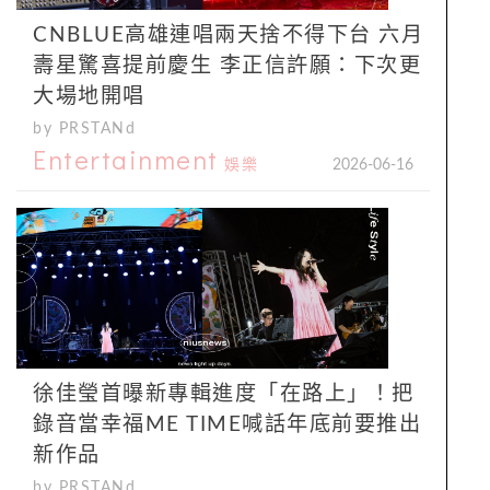
CNBLUE高雄連唱兩天捨不得下台 六月
壽星驚喜提前慶生 李正信許願：下次更
大場地開唱
by PRSTANd
Entertainment
娛樂
2026-06-16
徐佳瑩首曝新專輯進度「在路上」！把
錄音當幸福ME TIME喊話年底前要推出
新作品
by PRSTANd