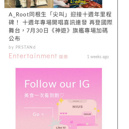
A_Root同根生「尖叫」迎接十週年里程
碑！ 十週年專場開唱喜訊連發 再登國際
舞台，7月30日《神遊》旗艦專場加碼
公布
by PRSTANd
Entertainment
娛樂
1 weeks ago
Follow our IG
美食一次看到飽♡
Go >