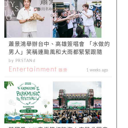
蕭景鴻舉辦台中、高雄簽唱會 「水做的
男人」笑稱連颱風和大雨都緊緊跟隨
by PRSTANd
Entertainment
娛樂
1 weeks ago