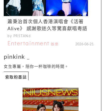
蕭秉治首次個人香港演唱會《活著
Alive》 感謝歌迷久等驚喜獻唱粵語
by PRSTANd
Entertainment
娛樂
2026-06-21
pinkink
_
女生專屬，陪你一杯咖啡的時間。
索取粉墨誌