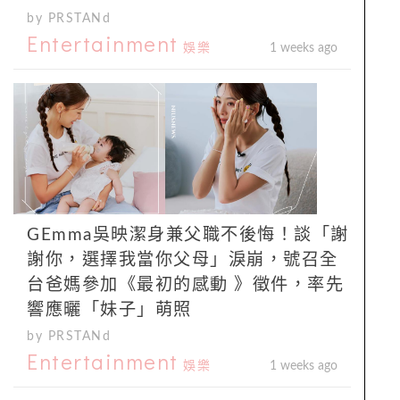
by PRSTANd
Entertainment
娛樂
1 weeks ago
GEmma吳映潔身兼父職不後悔！談「謝
謝你，選擇我當你父母」淚崩，號召全
台爸媽參加《最初的感動 》徵件，率先
響應曬「妹子」萌照
by PRSTANd
Entertainment
娛樂
1 weeks ago