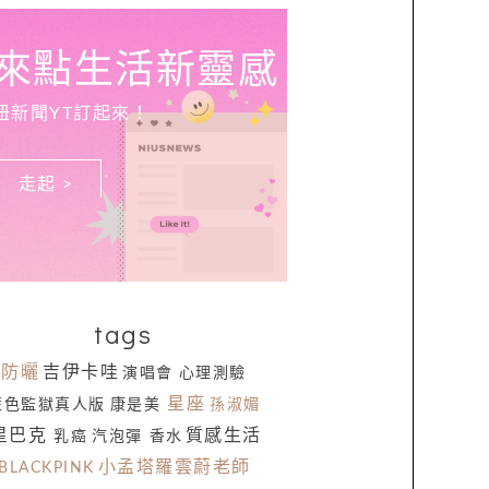
來點生活新靈感
妞新聞YT訂起來！
走起 >
tags
防曬
吉伊卡哇
演唱會
心理測驗
星座
藍色監獄真人版
康是美
孫淑媚
星巴克
質感生活
乳癌
汽泡彈
香水
小孟塔羅雲蔚老師
BLACKPINK