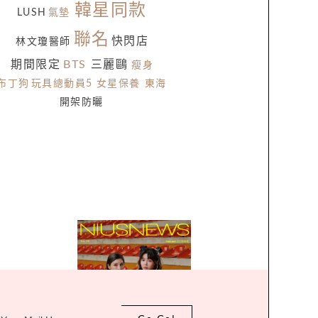
韓星同款
LUSH
氣墊
聯名
快閃店
林文瓊醫師
期間限定
BTS
三麗鷗
瘦身
布丁狗
玩具總動員5
女星保養
東海
開架防曬