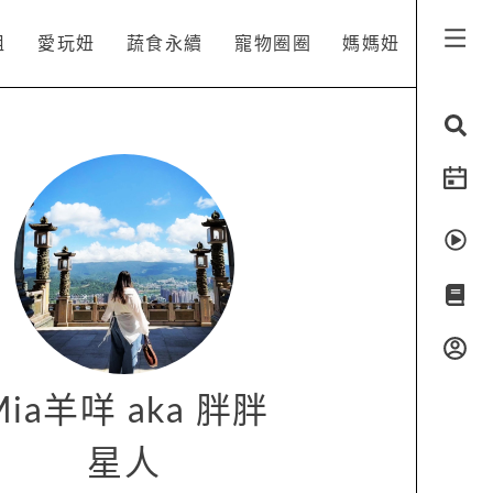
姐
愛玩妞
蔬食永續
寵物圈圈
媽媽妞
Mia羊咩 aka 胖胖
星人