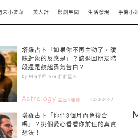
週末小奢華
美人計
影劇星聞
生活發現
手機小
塔羅占卜「如果你不再主動了，曖
昧對象的反應是」？該退回朋友階
段還是鼓起勇氣告白？
by Mia羊咩 aka 胖胖星人
Astrology
星座&運勢
2023-04-22
塔羅占卜「你們3個月內會復合
嗎」？挑個愛心看看你前任的真實
想法！