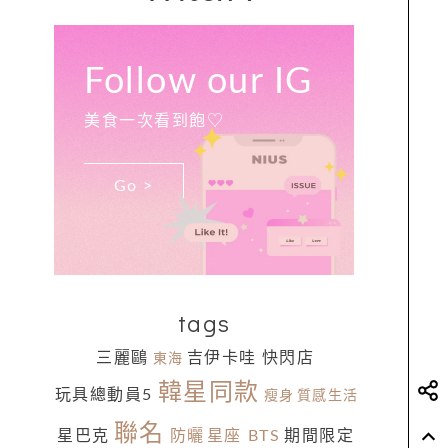
Follow our IG
美食一次看到飽♡
Go >
tags
三麗鷗
吉伊卡哇
快閃店
東海
韓星同款
玩具總動員5
瘦身
質感生活
聯名
星巴克
防曬
星座
BTS
期間限定