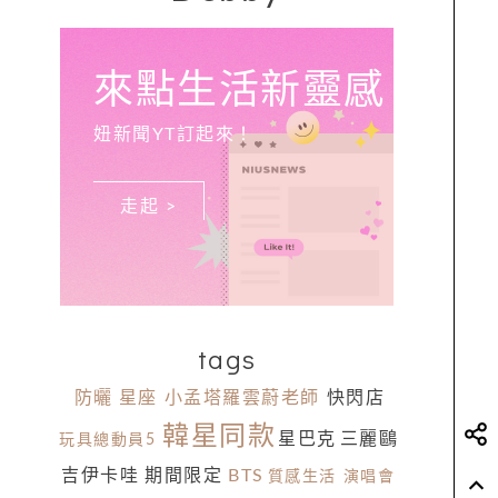
來點生活新靈感
妞新聞YT訂起來！
走起 >
tags
防曬
星座
小孟塔羅雲蔚老師
快閃店
韓星同款
星巴克
三麗鷗
玩具總動員5
吉伊卡哇
期間限定
BTS
質感生活
演唱會