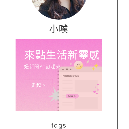
小噗
來點生活新靈感
妞新聞YT訂起來！
走起 >
tags