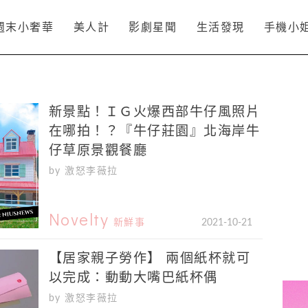
週末小奢華
美人計
影劇星聞
生活發現
手機小
新景點！ＩＧ火爆西部牛仔風照片
在哪拍！？『牛仔莊園』北海岸牛
仔草原景觀餐廳
by 激怒李薇拉
Novelty
新鮮事
2021-10-21
【居家親子勞作】 兩個紙杯就可
以完成：動動大嘴巴紙杯偶
by 激怒李薇拉