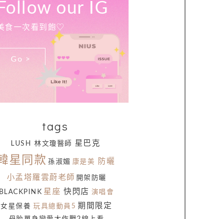
Follow our IG
美食一次看到飽♡
Go >
tags
星巴克
LUSH
林文瓊醫師
韓星同款
防曬
孫淑媚
康是美
小孟塔羅雲蔚老師
開架防曬
星座
快閃店
BLACKPINK
演唱會
期間限定
女星保養
玩具總動員5