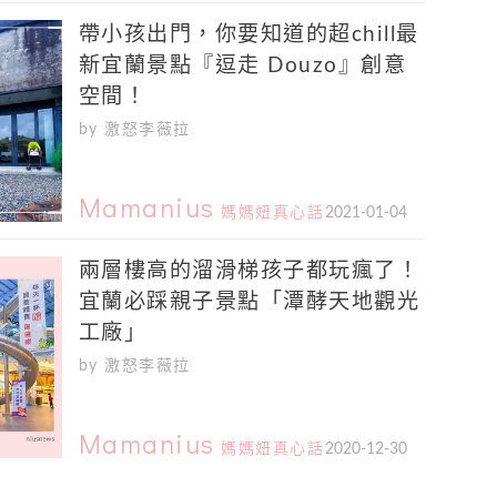
帶小孩出門，你要知道的超chill最
新宜蘭景點『逗走 Douzo』創意
空間！
by 激怒李薇拉
Mamanius
媽媽妞真心話
2021-01-04
兩層樓高的溜滑梯孩子都玩瘋了！
宜蘭必踩親子景點「潭酵天地觀光
工廠」
by 激怒李薇拉
Mamanius
媽媽妞真心話
2020-12-30