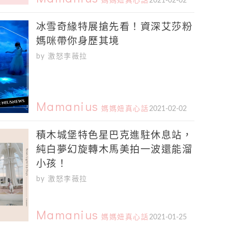
媽媽妞真心話
2021-02-02
冰雪奇緣特展搶先看！資深艾莎粉
媽咪帶你身歷其境
by 激怒李薇拉
Mamanius
媽媽妞真心話
2021-02-02
積木城堡特色星巴克進駐休息站，
純白夢幻旋轉木馬美拍一波還能溜
小孩！
by 激怒李薇拉
Mamanius
媽媽妞真心話
2021-01-25