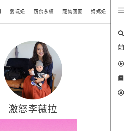
姐
愛玩妞
蔬食永續
寵物圈圈
媽媽妞
激怒李薇拉