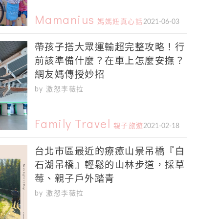
Mamanius
媽媽妞真心話
2021-06-03
帶孩子搭大眾運輸超完整攻略！行
前該準備什麼？在車上怎麼安撫？
網友媽傳授妙招
by 激怒李薇拉
Family Travel
親子旅遊
2021-02-18
台北市區最近的療癒山景吊橋『白
石湖吊橋』輕鬆的山林步道，採草
莓、親子戶外踏青
by 激怒李薇拉