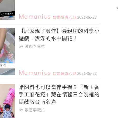
Mamanius
媽媽妞真心話
2021-06-23
【居家親子勞作】最親切的科學小
遊戲：漂浮的水中開花！
by 激怒李薇拉
Mamanius
媽媽妞真心話
2021-06-23
豬飼料也可以當伴手禮？『新玉香
手工麻花捲』藏在懷舊三合院裡的
隱藏版台南名產
by 激怒李薇拉