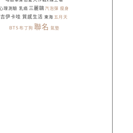
母胎單身戀愛大作戰2線上看
三麗鷗
心理測驗
乳癌
汽泡彈
瘦身
吉伊卡哇
質感生活
東海
五月天
聯名
BTS
布丁狗
氣墊