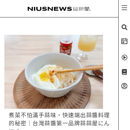
煮菜不怕滿手蒜味，快速端出蒜醬料理
的秘密｜台灣蒜醬第一品牌蒜蒜屋にん