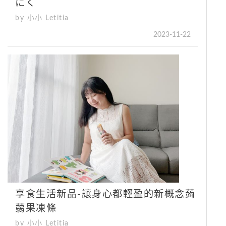
にく
by 小小 Letitia
2023-11-22
享食生活新品-讓身心都輕盈的新概念蒟
蒻果凍條
by 小小 Letitia