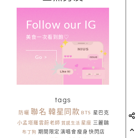
Follow our IG
美食一次看到飽♡
Go >
tags
聯名
韓星同款
防曬
BTS
星巴克
小孟塔羅雲蔚老師
星座
三麗鷗
質感生活
期間限定
演唱會
瘦身
快閃店
布丁狗