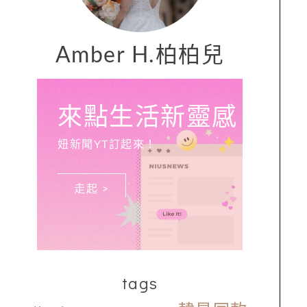
Amber H.柏柏兒
來點生活新靈感
妞新聞YT訂起來！
走起 >
tags