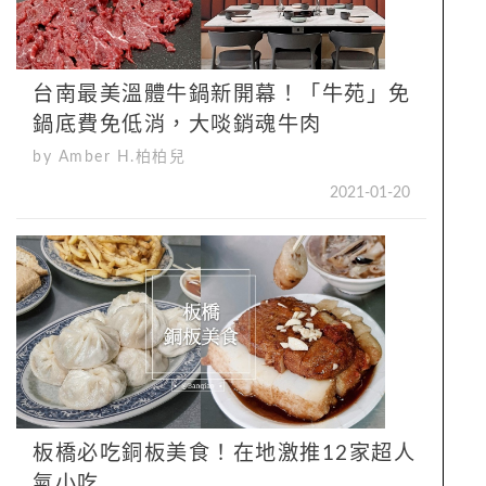
台南最美溫體牛鍋新開幕！「牛苑」免
鍋底費免低消，大啖銷魂牛肉
by Amber H.柏柏兒
2021-01-20
板橋必吃銅板美食！在地激推12家超人
氣小吃