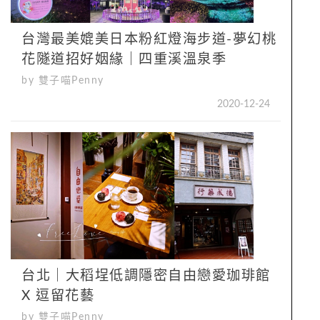
台灣最美媲美日本粉紅燈海步道-夢幻桃
花隧道招好姻緣｜四重溪溫泉季
by 雙子喵Penny
2020-12-24
台北｜大稻埕低調隱密自由戀愛珈琲館
X 逗留花藝
by 雙子喵Penny