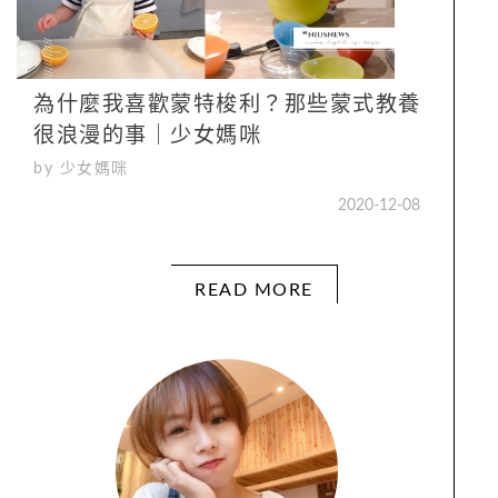
為什麼我喜歡蒙特梭利？那些蒙式教養
很浪漫的事｜少女媽咪
by 少女媽咪
2020-12-08
READ MORE