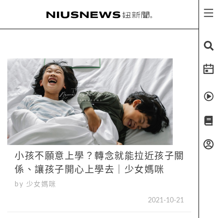
小孩不願意上學？轉念就能拉近孩子關
係、讓孩子開心上學去｜少女媽咪
by 少女媽咪
2021-10-21