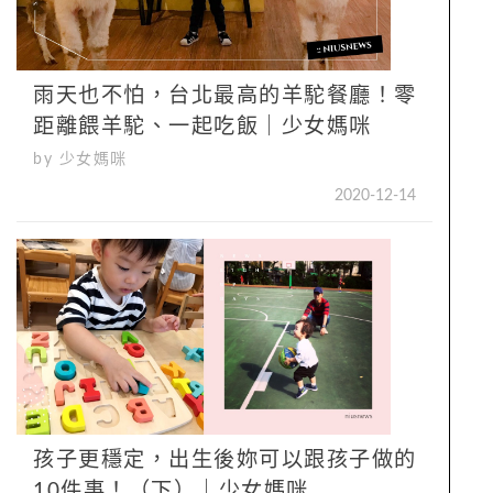
雨天也不怕，台北最高的羊駝餐廳！零
距離餵羊駝、一起吃飯｜少女媽咪
by 少女媽咪
2020-12-14
孩子更穩定，出生後妳可以跟孩子做的
10件事！（下）｜少女媽咪