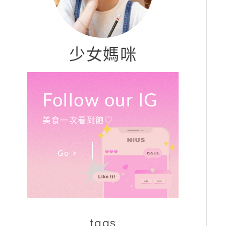
少女媽咪
Follow our IG
美食一次看到飽♡
Go >
tags