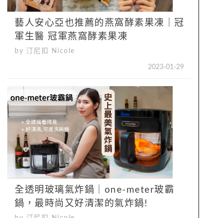
藝人安心亞也推薦的燕窩酵素果凍｜冠
軍生醫 冠軍燕窩酵素果凍
by 汀尼扣 Nicole
2023-01-29
全透明玻璃氣炸鍋｜one-meter玻霸
鍋，最時尚又好清潔的氣炸鍋!