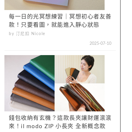
每一日的光冥想練習｜冥想初心者友善
款！只要看圖，就能進入靜心狀態
by 汀尼扣 Nicole
2025-07-10
錢包收納有玄機？這款長夾讓財運滾滾
來！il modo ZIP 小長夾 全新概念款