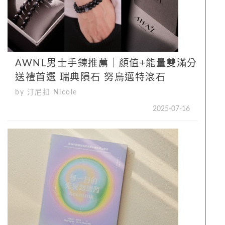
AWNL男士手鍊推薦｜顏值+能量雙滿分
送禮首選 瑞典隕石 努烏邁特滾石
by 汀尼扣 Nicole
2025-07-16