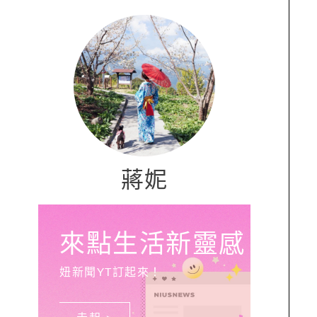
蔣妮
來點生活新靈感
妞新聞YT訂起來！