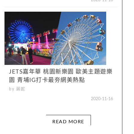
JETS嘉年華 桃園新樂園 歐美主題遊樂
園 青埔IG打卡最夯網美熱點
by 蔣妮
2020-11-16
READ MORE