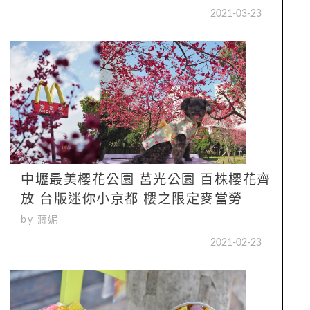
2021-03-23
中壢最美櫻花公園 莒光公園 百株櫻花齊
放 台版迷你小京都 櫻之限定麥當勞
by 蔣妮
2021-02-23