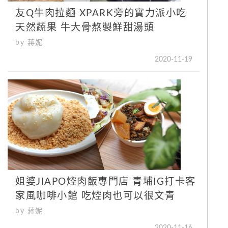
友Q牛肉拉麵 XPARK旁的實力派小吃
天然蔬果 牛大骨熬製鮮甜湯頭
by 蔣妮
2020-11-19
姐婆JIAPO焢肉飯專門店 青埔IG打卡客
家風咖啡小館 吃焢肉也可以很文青
by 蔣妮
2020-11-16