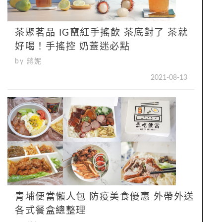
茶聚茗品 IG竄紅手搖飲 茶底對了 茶就
好喝！手搖控 奶蓋迷必點
by 蔣妮
2021-08-13
青埔便當懶人包 防疫美食優惠 外帶外送
各式餐盒總整理