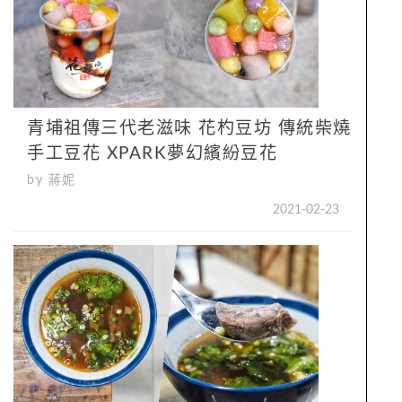
青埔祖傳三代老滋味 花杓豆坊 傳統柴燒
手工豆花 XPARK夢幻繽紛豆花
by 蔣妮
2021-02-23