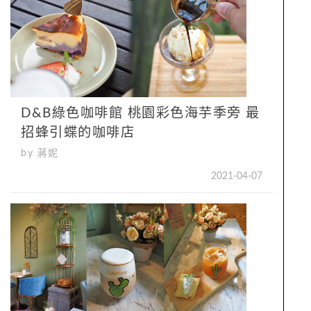
D&B綠色咖啡館 桃園彩色海芋季旁 最
招蜂引蝶的咖啡店
by 蔣妮
2021-04-07