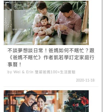
不談夢想談日常！爸媽如何不瞎忙？跟
《爸媽不瞎忙》作者凱若學訂定家庭行
事曆！
by Wei & Erin 雙薪爸媽100+生活實驗
2020-11-18