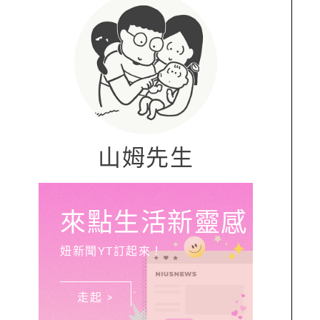
山姆先生
來點生活新靈感
妞新聞YT訂起來！
走起 >