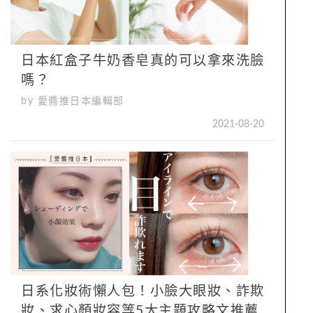
日本紅盒子牛奶香皂真的可以拿來洗臉
嗎？
by 愛醬推日本編輯部
2021-08-20
日系化妝術懶人包！小臉大眼妝、詐欺
妝、求心顏妝容等5大主題攻略文推薦