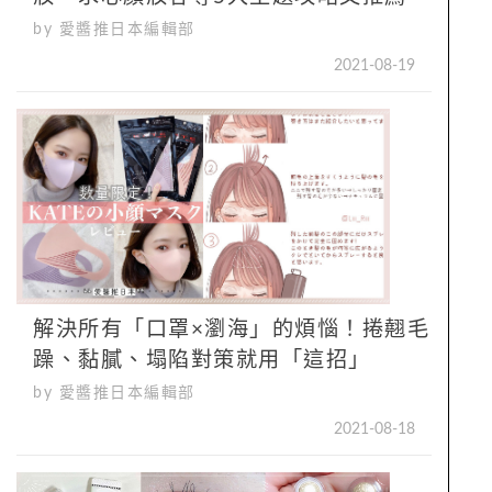
by 愛醬推日本編輯部
2021-08-19
解決所有「口罩×瀏海」的煩惱！捲翹毛
躁、黏膩、塌陷對策就用「這招」
by 愛醬推日本編輯部
2021-08-18