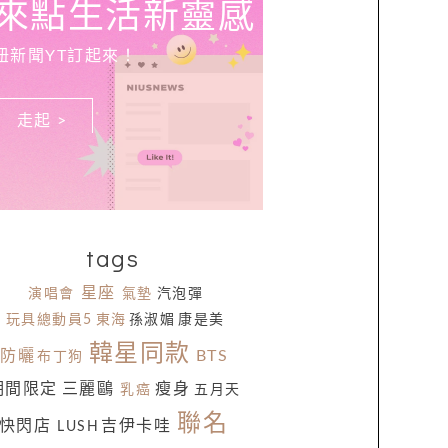
來點生活新靈感
妞新聞YT訂起來！
走起 >
tags
星座
演唱會
氣墊
汽泡彈
玩具總動員5
東海
孫淑媚
康是美
韓星同款
防曬
BTS
布丁狗
期間限定
三麗鷗
瘦身
乳癌
五月天
聯名
快閃店
吉伊卡哇
LUSH