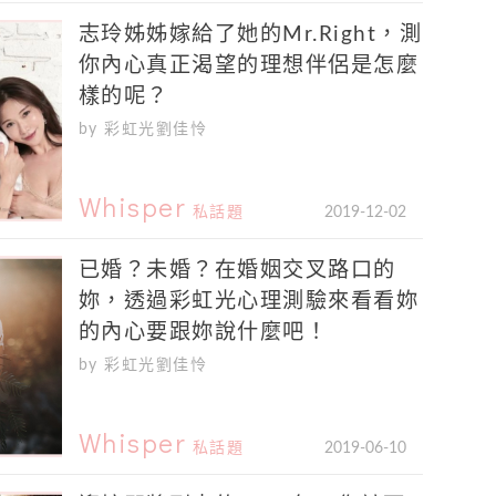
志玲姊姊嫁給了她的Mr.Right，測
你內心真正渴望的理想伴侶是怎麼
樣的呢？
by 彩虹光劉佳怜
Whisper
私話題
2019-12-02
已婚？未婚？在婚姻交叉路口的
妳，透過彩虹光心理測驗來看看妳
的內心要跟妳說什麼吧！
by 彩虹光劉佳怜
Whisper
私話題
2019-06-10