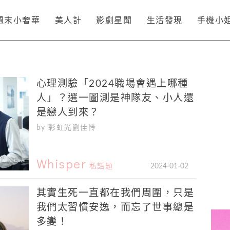
週末小奢華
美人計
影劇星聞
生活發現
手機小
心理測驗「2024職場會遇上哪種
人」？選一圖測是神隊友、小人還
是戀人到來？
by 彩虹光劉佳怜
Whisper
私話題
2024-01-02
其實生死一直都在我們周圍，只是
我們太習慣安逸，而忘了世事總是
多變！