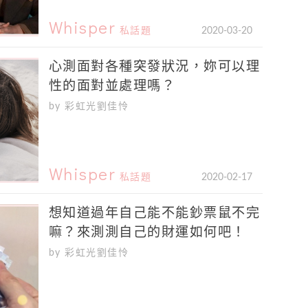
Whisper
私話題
2020-03-20
心測面對各種突發狀況，妳可以理
性的面對並處理嗎？
by 彩虹光劉佳怜
Whisper
私話題
2020-02-17
想知道過年自己能不能鈔票鼠不完
嘛？來測測自己的財運如何吧！
by 彩虹光劉佳怜