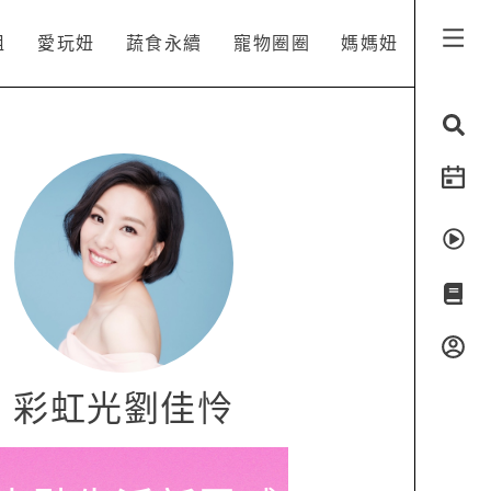
姐
愛玩妞
蔬食永續
寵物圈圈
媽媽妞
彩虹光劉佳怜