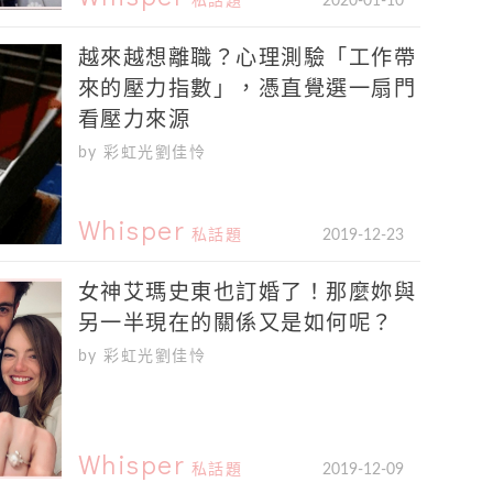
私話題
2020-01-10
越來越想離職？心理測驗「工作帶
來的壓力指數」，憑直覺選一扇門
看壓力來源
by 彩虹光劉佳怜
Whisper
私話題
2019-12-23
女神艾瑪史東也訂婚了！那麼妳與
另一半現在的關係又是如何呢？
by 彩虹光劉佳怜
Whisper
私話題
2019-12-09