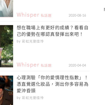
Whisper
私話題
2020-08-16
想在職場上有更好的成績？看看自
己的優勢在哪認真發揮出來吧！
by 彩虹光劉佳怜
Whisper
私話題
2020-04-04
心理測驗「你的愛情理性指數」！
憑直覺選化妝品，測出你多容易為
愛沖昏頭
by 彩虹光劉佳怜