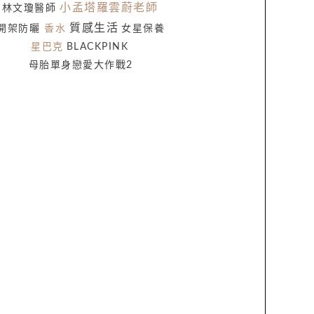
小孟塔羅雲蔚老師
林文瓊醫師
質感生活
開架防曬
香水
女星保養
星巴克
BLACKPINK
母胎單身戀愛大作戰2