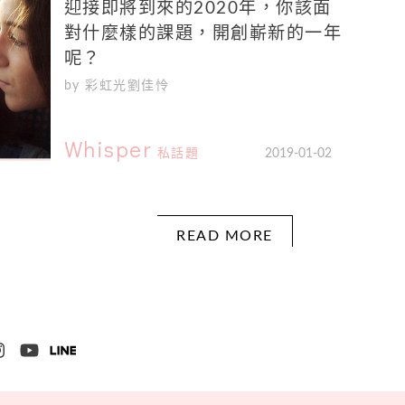
迎接即將到來的2020年，你該面
對什麼樣的課題，開創嶄新的一年
呢？
by 彩虹光劉佳怜
Whisper
私話題
2019-01-02
READ MORE