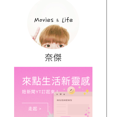
奈傑
來點生活新靈感
妞新聞YT訂起來！
走起 >