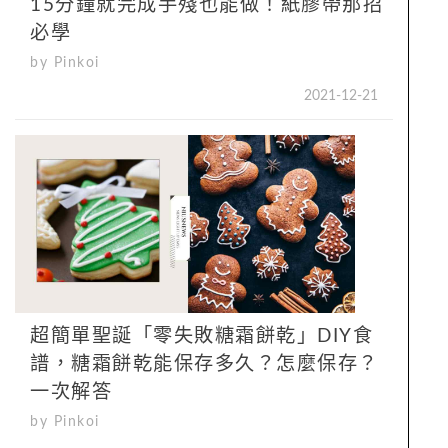
15分鐘就完成手殘也能做！紙膠帶那招
必學
by Pinkoi
2021-12-21
超簡單聖誕「零失敗糖霜餅乾」DIY食
譜，糖霜餅乾能保存多久？怎麼保存？
一次解答
by Pinkoi