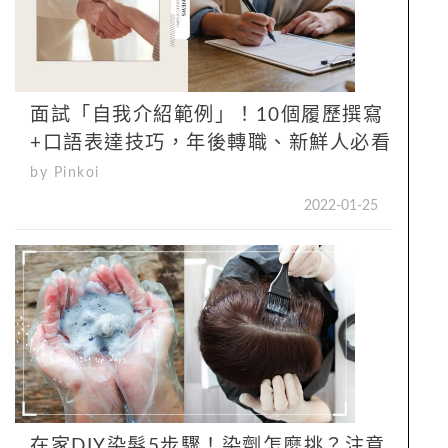
面試「自我介紹範例」！10個履歷撰寫
+口語表達技巧，年後轉職、新鮮人必看
by Pinkoi
2022-01-25
在家DIY染髮5步驟！染劑怎麼挑？注意